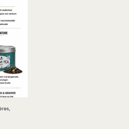
ères,