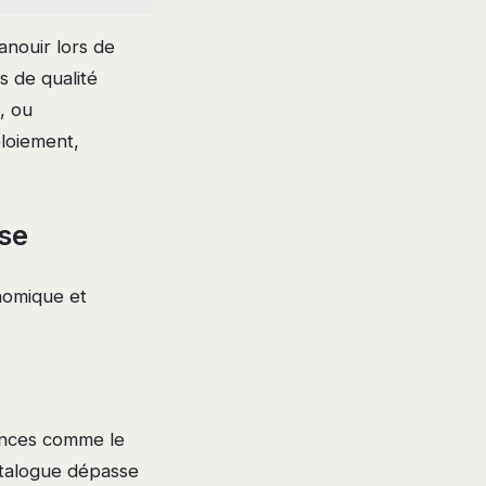
nouir lors de
es de qualité
, ou
ploiement,
ise
nomique et
ences comme le
catalogue dépasse