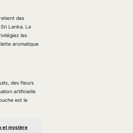
etient des
 Sri Lanka. La
ivilégiez les
alette aromatique
its, des fleurs
ion artificielle
uche est le
n et mystère