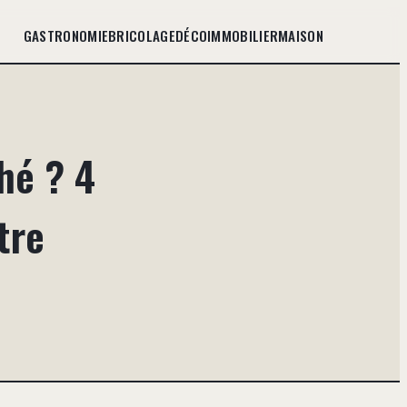
GASTRONOMIE
BRICOLAGE
DÉCO
IMMOBILIER
MAISON
hé ? 4
tre