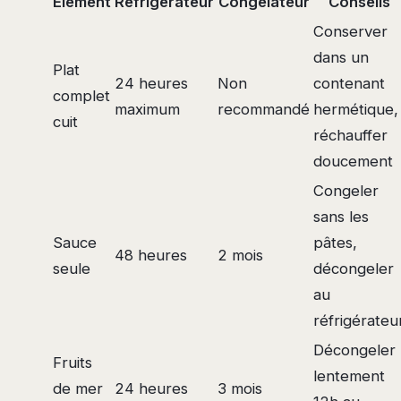
Élément
Réfrigérateur
Congélateur
Conseils
Conserver
dans un
Plat
24 heures
Non
contenant
complet
maximum
recommandé
hermétique,
cuit
réchauffer
doucement
Congeler
sans les
Sauce
pâtes,
48 heures
2 mois
seule
décongeler
au
réfrigérateu
Décongeler
Fruits
lentement
de mer
24 heures
3 mois