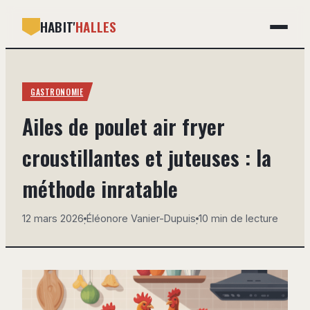
HABIT'
HALLES
GASTRONOMIE
GASTRONOMIE
BRICOLAGE
Ailes de poulet air fryer
DÉCO
croustillantes et juteuses : la
IMMOBILIER
méthode inratable
MAISON
12 mars 2026
Éléonore Vanier-Dupuis
10 min de lecture
·
·