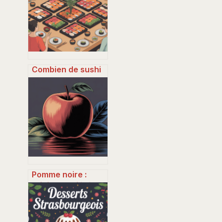
Combien de sushi
par personne
prévoir : guide
simple et pratique
Pomme noire :
origine, variétés,
bienfaits et idées
d’utilisation