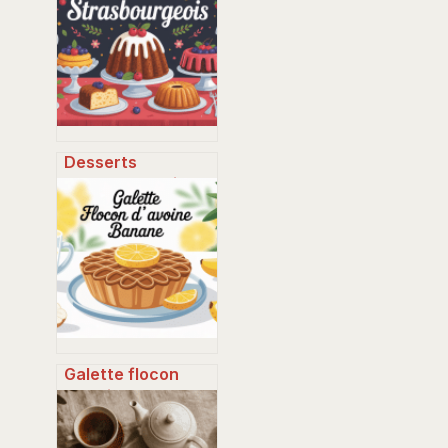
Desserts
strasbourgeois
incontournables :
spécialités,
adresses et idées
maison
Galette flocon
d’avoine banane :
la recette saine et
rapide à adopter