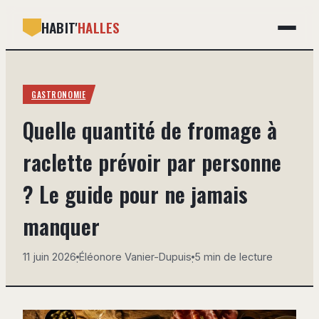
HABIT'
HALLES
GASTRONOMIE
GASTRONOMIE
BRICOLAGE
Quelle quantité de fromage à
DÉCO
raclette prévoir par personne
IMMOBILIER
? Le guide pour ne jamais
MAISON
manquer
11 juin 2026
Éléonore Vanier-Dupuis
5 min de lecture
·
·