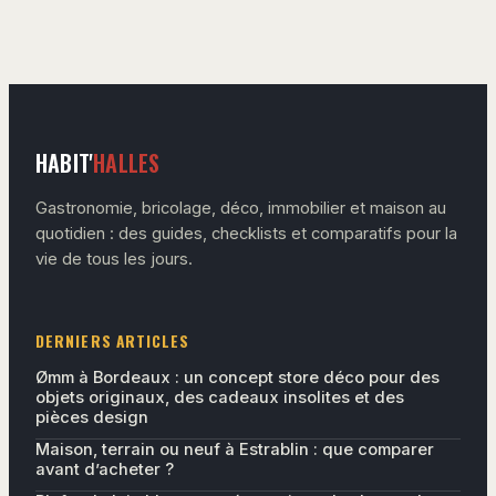
et 3 astuces pour
optimiser leur
absorption
HABIT'
HALLES
Gastronomie, bricolage, déco, immobilier et maison au
quotidien : des guides, checklists et comparatifs pour la
vie de tous les jours.
DERNIERS ARTICLES
Ømm à Bordeaux : un concept store déco pour des
objets originaux, des cadeaux insolites et des
pièces design
Maison, terrain ou neuf à Estrablin : que comparer
avant d’acheter ?