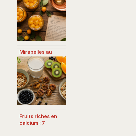
pourquoi
privilégier les
conserves
stérilisées
Mirabelles au
sirop sans
stérilisation : la
méthode simple
pour des fruits
intacts
Fruits riches en
calcium : 7
sources végétales