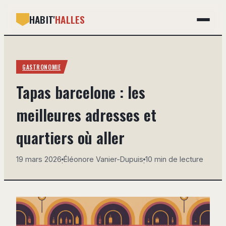
HABIT'
HALLES
GASTRONOMIE
GASTRONOMIE
BRICOLAGE
Tapas barcelone : les
DÉCO
meilleures adresses et
IMMOBILIER
quartiers où aller
MAISON
19 mars 2026
Éléonore Vanier-Dupuis
10 min de lecture
·
·