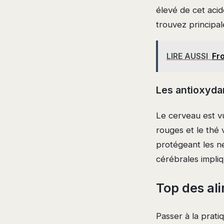
élevé de cet acid
trouvez principa
LIRE AUSSI
Fro
Les antioxydan
Le cerveau est vu
rouges et le thé 
protégeant les n
cérébrales impli
Top des ali
Passer à la prati