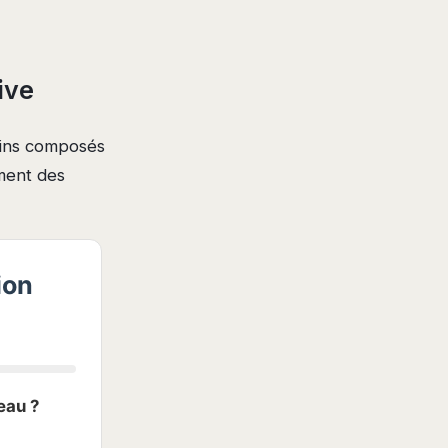
ive
tains composés
rment des
ion
eau ?