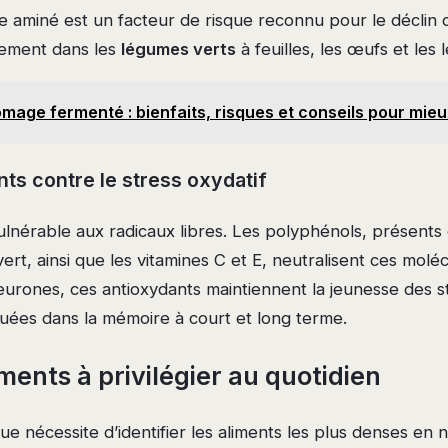
e aminé est un facteur de risque reconnu pour le déclin c
lement dans les
légumes verts
à feuilles, les œufs et les
mage fermenté : bienfaits, risques et conseils pour mieux
ts contre le stress oxydatif
lnérable aux radicaux libres. Les polyphénols, présents d
vert, ainsi que les vitamines C et E, neutralisent ces moléc
eurones, ces antioxydants maintiennent la jeunesse des s
quées dans la mémoire à court et long terme.
ments à privilégier au quotidien
que nécessite d’identifier les aliments les plus denses en 