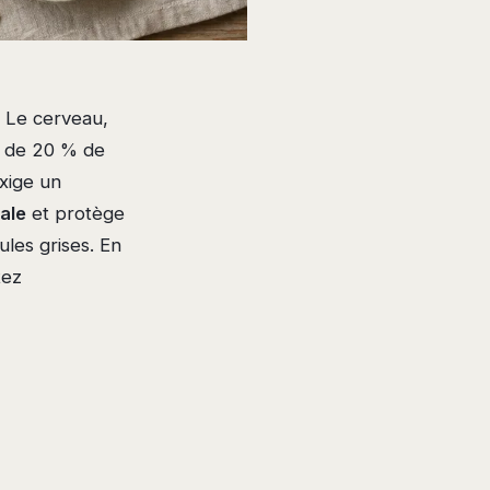
. Le cerveau,
s de 20 % de
xige un
ale
et protège
ules grises. En
tez