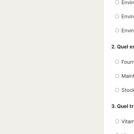
Envir
Envir
Envi
2. Quel e
Fourn
Maint
Stock
3. Quel t
Vitam