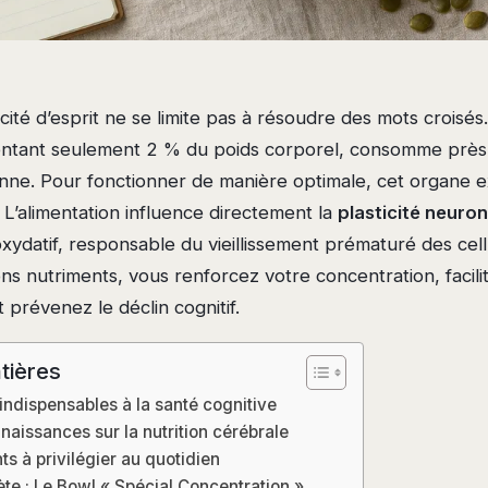
acité d’esprit ne se limite pas à résoudre des mots croisés
entant seulement 2 % du poids corporel, consomme prè
enne. Pour fonctionner de manière optimale, cet organe e
 L’alimentation influence directement la
plasticité neuron
oxydatif, responsable du vieillissement prématuré des cell
ons nutriments, vous renforcez votre concentration, facili
t prévenez le déclin cognitif.
tières
indispensables à la santé cognitive
naissances sur la nutrition cérébrale
s à privilégier au quotidien
te : Le Bowl « Spécial Concentration »