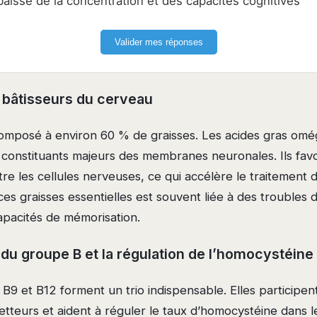
aisse de la concentration et des capacités cognitives
Valider mes réponses
bâtisseurs du cerveau
omposé à environ 60 % de graisses. Les acides gras om
constituants majeurs des membranes neuronales. Ils favori
e les cellules nerveuses, ce qui accélère le traitement de
s graisses essentielles est souvent liée à des troubles 
apacités de mémorisation.
du groupe B et la régulation de l’homocystéine
 B9 et B12 forment un trio indispensable. Elles participen
tteurs et aident à réguler le taux d’homocystéine dans l