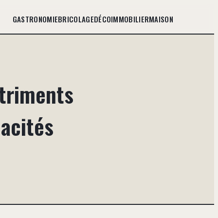
GASTRONOMIE
BRICOLAGE
DÉCO
IMMOBILIER
MAISON
utriments
acités