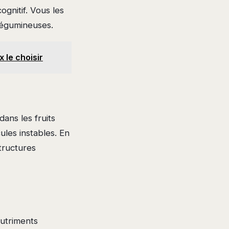
ognitif. Vous les
 légumineuses.
 le choisir
ans les fruits
ules instables. En
tructures
nutriments