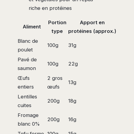
riche en protéines
Portion
Apport en
Aliment
type
protéines (approx.)
Blanc de
100g
31g
poulet
Pavé de
100g
22g
saumon
Œufs
2 gros
13g
entiers
œufs
Lentilles
200g
18g
cuites
Fromage
200g
16g
blanc 0%
Tofu ferme
100g
15g