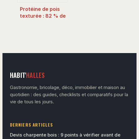
Protéine de pois
texturée : 82 % de
protéines et 3
astuces pour une
texture bluffante
HABIT'
HALLES
Gastronomie, bricolage, déco, immobilier et maison au
quotidien : des guides, checklists et comparatifs pour la
vie de tous les jours.
DERNIERS ARTICLES
Devis charpente bois : 9 points à vérifier avant de