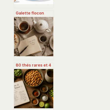
Galette flocon
d’avoine banane :
la recette saine et
rapide à adopter
80 thés rares et 4
adresses
d’exception : où
savourer le
meilleur tea time à
Bordeaux ?