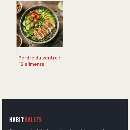
sources pour
combler vos
besoins, optimiser
l’absorption et
éviter l’anémie
Perdre du ventre :
12 aliments
stratégiques pour
déloger la graisse
viscérale
HABIT'
HALLES