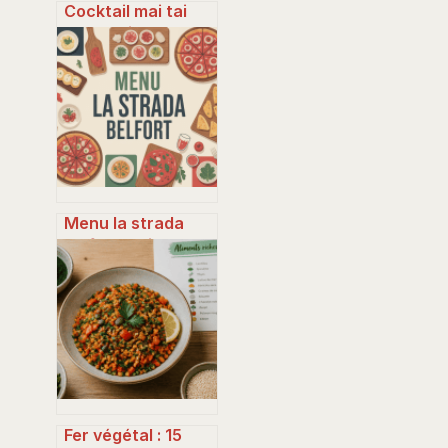
Cocktail mai tai
authentique et
revisité : recette,
variantes et
secrets
Menu la strada
belfort : prix, plats
et conseils pour
bien choisir
Fer végétal : 15