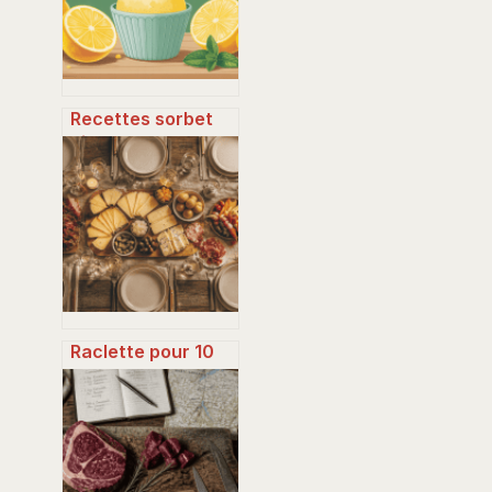
Recettes sorbet
citron : les
meilleures
versions maison,
simples et
fraîches
Raclette pour 10
personnes : 2,5 kg
de fromage et 4
chiffres clés pour
réussir vos
courses