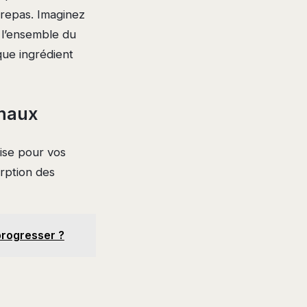
e repas. Imaginez
 l’ensemble du
que ingrédient
inaux
ise pour vos
orption des
progresser ?