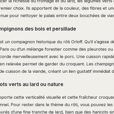
er la richesse du fromage et du lard, les légumes verts 
emier choix. Ils apportent de la couleur, des fibres et un
ue pour nettoyer le palais entre deux bouchées de via
mpignons des bois et persillade
 un compagnon historique du rôti Orloff. Qu’il s’agisse d
aris ou d’un mélange forestier comme des pleurotes ou d
ccorde merveilleusement avec le porc. Une cuisson rapide
en relevée permet de garder du croquant. Les champig
de cuisson de la viande, créant un lien gustatif immédiat da
ots verts au lard ou nature
pporte cette verticalité visuelle et cette fraîcheur croqu
tionnel. Pour rester dans le thème du rôti, vous pouvez le
ourés d’une fine tranche de lard, bien que des haricots 