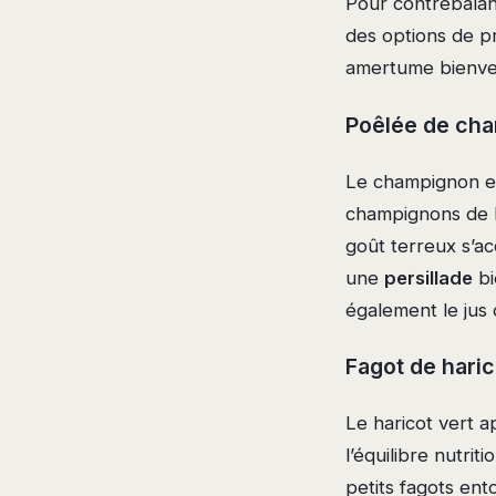
Pour contrebalanc
des options de pr
amertume bienven
Poêlée de cha
Le champignon est
champignons de P
goût terreux s’a
une
persillade
bi
également le jus 
Fagot de haric
Le haricot vert a
l’équilibre nutri
petits fagots ent