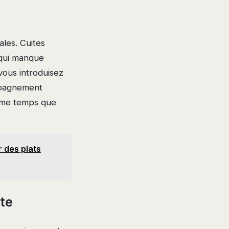
ales. Cuites
 qui manque
 vous introduisez
mpagnement
même temps que
 des plats
tte