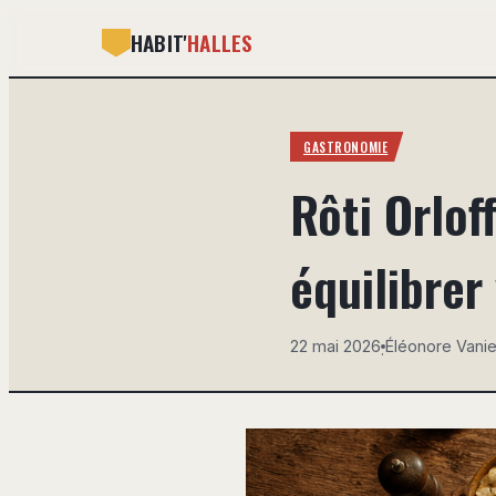
HABIT'
HALLES
GASTRONOMIE
Rôti Orlof
équilibrer
22 mai 2026
Éléonore Vani
·