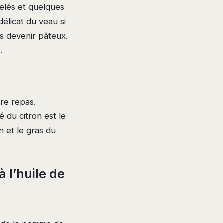
selés et quelques
élicat du veau si
ns devenir pâteux.
.
re repas.
é du citron est le
n et le gras du
 l’huile de