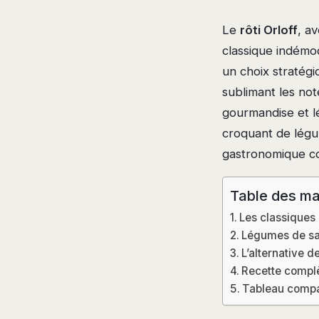
Le
rôti Orloff
, a
classique indémod
un choix stratég
sublimant les note
gourmandise et l
croquant de légu
gastronomique c
Table des ma
Les classiques
Légumes de sais
L’alternative d
Recette complè
Tableau compa