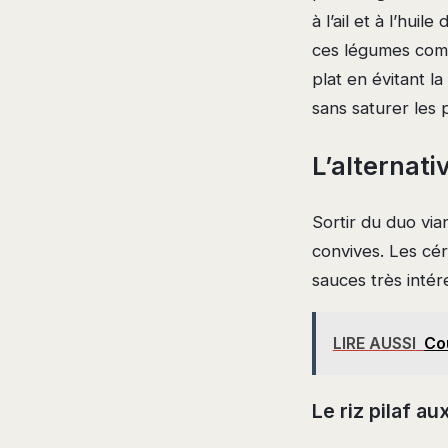
à l’ail et à l’hui
ces légumes comm
plat en évitant l
sans saturer les p
L’alternati
Sortir du duo vi
convives. Les cér
sauces très intér
LIRE AUSSI
Cou
Le riz pilaf a