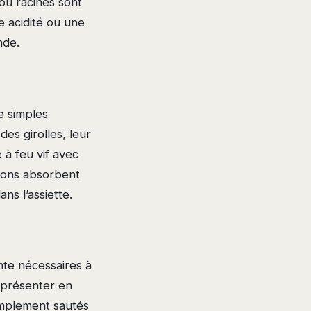
ou racines sont
e acidité ou une
nde.
e simples
es girolles, leur
 à feu vif avec
nons absorbent
ns l’assiette.
ante nécessaires à
s présenter en
simplement sautés