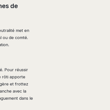
mes de
eutralité met en
al ou de comté.
tion.
té. Pour réussir
e rôti apporte
gère et frottez
ranche avec la
onguement dans le