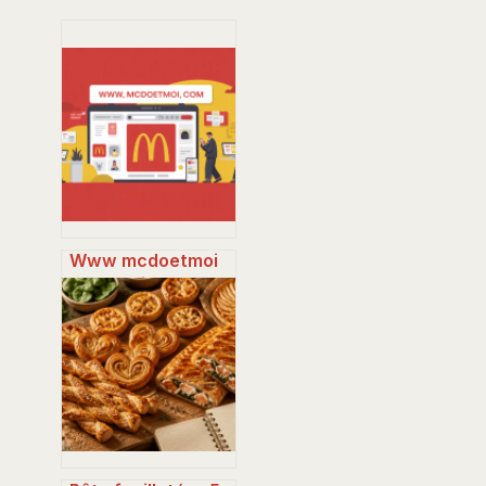
Www mcdoetmoi
com : guide
complet pour
accéder à votre
espace et profiter
des avantages