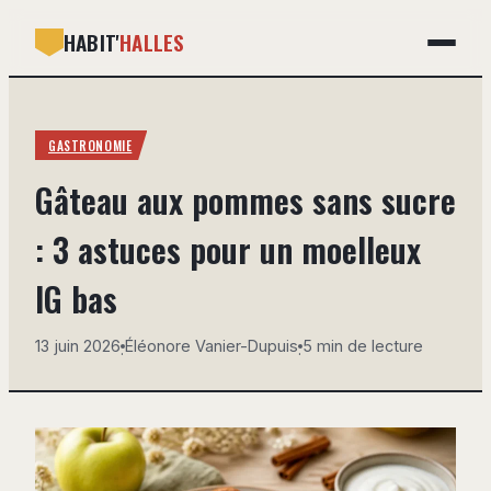
HABIT'
HALLES
GASTRONOMIE
GASTRONOMIE
BRICOLAGE
Gâteau aux pommes sans sucre
DÉCO
: 3 astuces pour un moelleux
IMMOBILIER
IG bas
MAISON
13 juin 2026
Éléonore Vanier-Dupuis
5 min de lecture
·
·