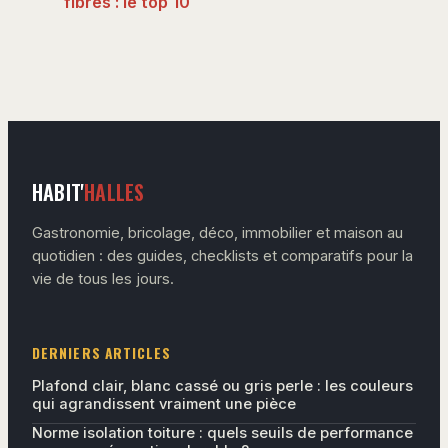
fibres : le top 10
des sources
alimentaires et
conseils pour une
digestion sereine
HABIT'
HALLES
Gastronomie, bricolage, déco, immobilier et maison au
quotidien : des guides, checklists et comparatifs pour la
vie de tous les jours.
DERNIERS ARTICLES
Plafond clair, blanc cassé ou gris perle : les couleurs
qui agrandissent vraiment une pièce
Norme isolation toiture : quels seuils de performance