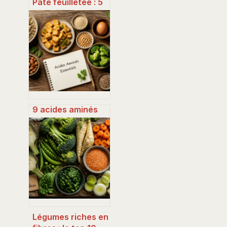
Pâte feuilletée : 5
techniques pour
réussir vos
recettes salées et
sucrées en 20
minutes
9 acides aminés
essentiels : le
guide pour
optimiser vos
apports
alimentaires
Légumes riches en