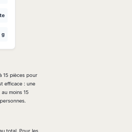
te
 g
 à 15 pièces pour
t efficace : une
 au moins 15
4 personnes.
u total. Pour les