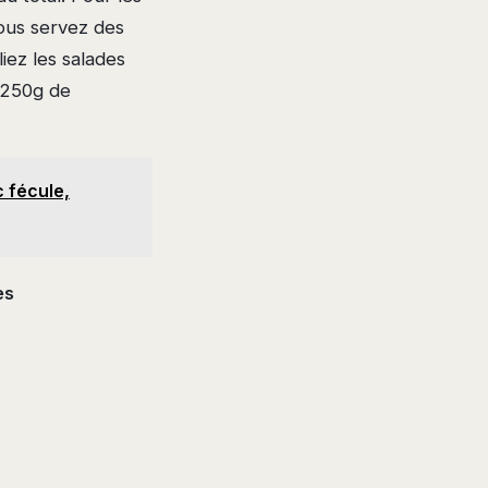
vous servez des
iez les salades
 250g de
c fécule,
es