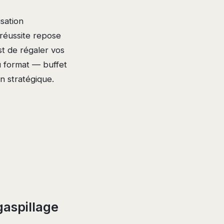
sation
 réussite repose
est de régaler vos
du format — buffet
n stratégique.
gaspillage