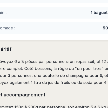
in :
1 baguet
romage :
50
éritif
prévoyez 6 à 8 pièces par personne si un repas suit, et 12
oire complet. Côté boissons, la règle du "un pour trois" es
 pour 3 personnes, une bouteille de champagne pour 6, et
voyez également 1 litre de jus de fruits ou de soda pour 
l et accompagnement
omptez 150g à 200g par personne, soit environ 5 à 6 kg a