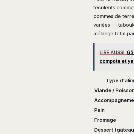
féculents comme l
pommes de terre,
variées — taboul
mélange total par
LIRE AUSSI
Gât
compote et ya
Type d'ali
Viande / Poisso
Accompagnement
Pain
Fromage
Dessert (gâteau