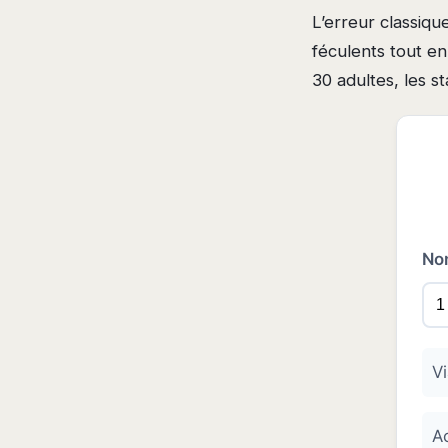
L’erreur classiqu
féculents tout en
30 adultes, les s
No
Vi
A