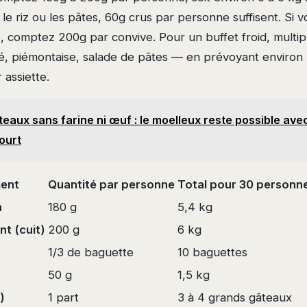
e riz ou les pâtes, 60g crus par personne suffisent. Si 
 comptez 200g par convive. Pour un buffet froid, multipl
é, piémontaise, salade de pâtes — en prévoyant environ
 assiette.
eaux sans farine ni œuf : le moelleux reste possible ave
ourt
ment
Quantité par personne
Total pour 30 personn
n
180 g
5,4 kg
 (cuit)
200 g
6 kg
1/3 de baguette
10 baguettes
50 g
1,5 kg
)
1 part
3 à 4 grands gâteaux