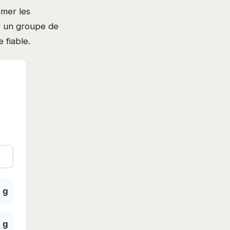
imer les
ur un groupe de
 fiable.
 g
 g