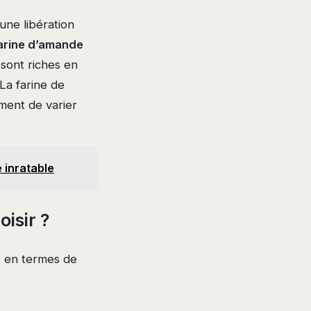
une libération
arine d’amande
 sont riches en
 La farine de
ement de varier
 inratable
isir ?
nt en termes de