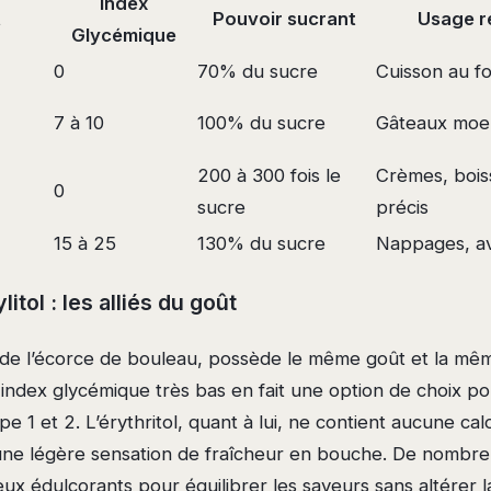
Index
t
Pouvoir sucrant
Usage 
Glycémique
0
70% du sucre
Cuisson au fo
7 à 10
100% du sucre
Gâteaux moel
200 à 300 fois le
Crèmes, bois
0
sucre
précis
15 à 25
130% du sucre
Nappages, a
litol : les alliés du goût
it de l’écorce de bouleau, possède le même goût et la mê
index glycémique très bas en fait une option de choix po
e 1 et 2. L’érythritol, quant à lui, ne contient aucune calo
 une légère sensation de fraîcheur en bouche. De nombreu
x édulcorants pour équilibrer les saveurs sans altérer l