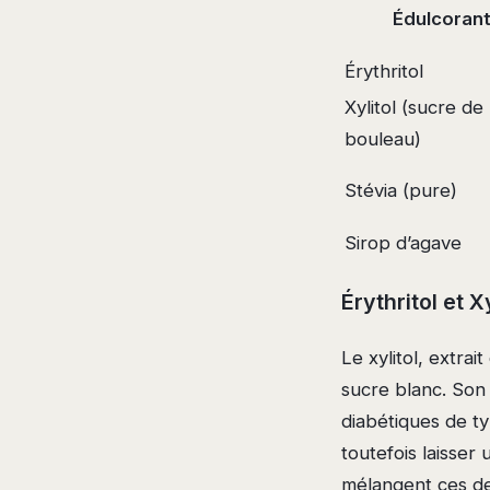
Édulcoran
Érythritol
Xylitol (sucre de
bouleau)
Stévia (pure)
Sirop d’agave
Érythritol et Xy
Le xylitol, extra
sucre blanc. Son 
diabétiques de typ
toutefois laisser
mélangent ces deu