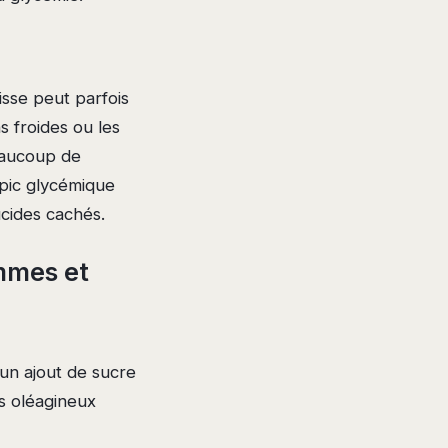
isse peut parfois
s froides ou les
eaucoup de
 pic glycémique
ucides cachés.
mmes et
un ajout de sucre
des oléagineux