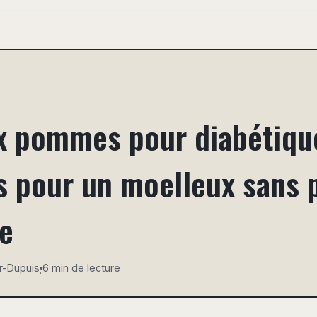
x pommes pour diabétique
s pour un moelleux sans 
e
r-Dupuis
6 min de lecture
·