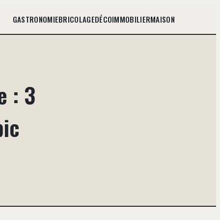
GASTRONOMIE
BRICOLAGE
DÉCO
IMMOBILIER
MAISON
 : 3
pic