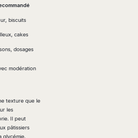
recommandé
ur, biscuits
leux, cakes
sons, dosages
vec modération
me texture que le
ur les
rie. Il peut
x pâtissiers
a glycémie.