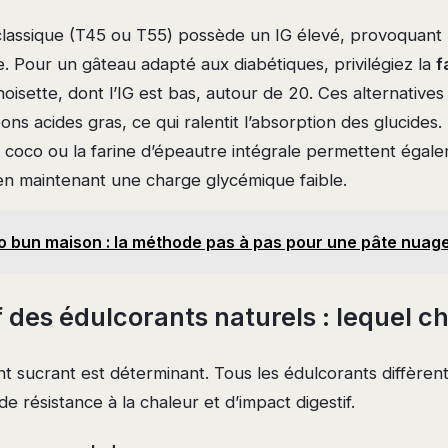
 classique (T45 ou T55) possède un IG élevé, provoquant 
. Pour un gâteau adapté aux diabétiques, privilégiez la
f
oisette, dont l’IG est bas, autour de 20. Ces alternatives
ons acides gras, ce qui ralentit l’absorption des glucides.
de coco ou la farine d’épeautre intégrale permettent égal
 en maintenant une charge glycémique faible.
o bun maison : la méthode pas à pas pour une pâte nuage
des édulcorants naturels : lequel cho
nt sucrant est déterminant. Tous les édulcorants diffère
e résistance à la chaleur et d’impact digestif.