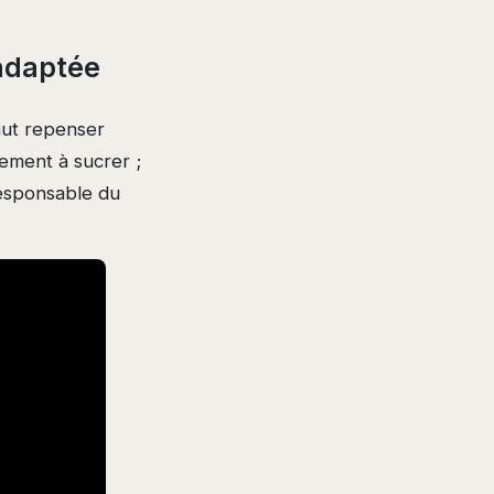
 adaptée
aut repenser
lement à sucrer ;
 responsable du