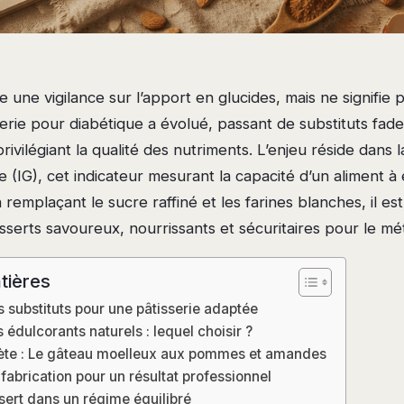
une vigilance sur l’apport en glucides, mais ne signifie pa
sserie pour diabétique a évolué, passant de substituts fad
ivilégiant la qualité des nutriments. L’enjeu réside dans l
e (IG), cet indicateur mesurant la capacité d’un aliment à 
 remplaçant le sucre raffiné et les farines blanches, il es
serts savoureux, nourrissants et sécuritaires pour le mé
tières
 substituts pour une pâtisserie adaptée
édulcorants naturels : lequel choisir ?
ète : Le gâteau moelleux aux pommes et amandes
fabrication pour un résultat professionnel
ssert dans un régime équilibré