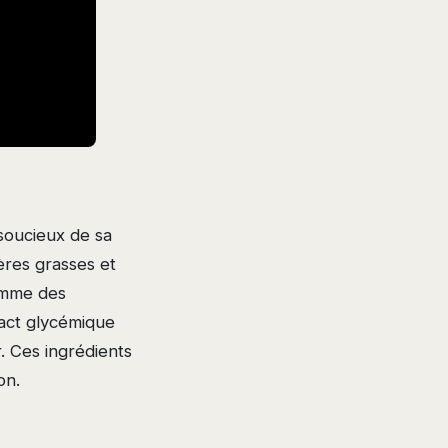
soucieux de sa
ères grasses et
comme des
pact glycémique
. Ces ingrédients
on.