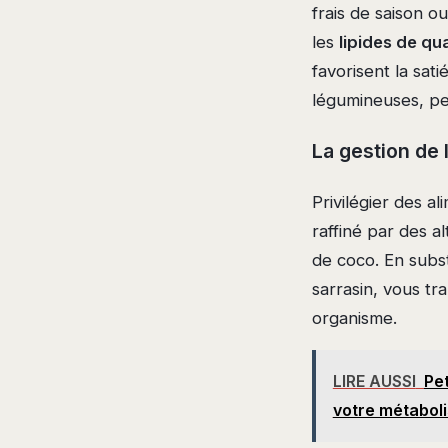
frais de saison o
les
lipides de qua
favorisent la sat
légumineuses, per
La gestion de 
Privilégier des a
raffiné par des a
de coco. En subst
sarrasin, vous t
organisme.
LIRE AUSSI
Pet
votre métabol