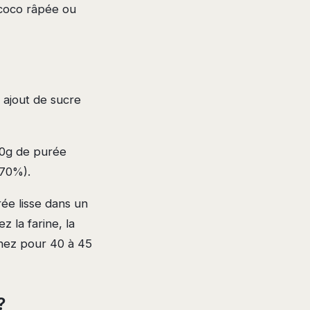
 coco râpée ou
 ajout de sucre
50g de purée
 70%).
ée lisse dans un
 la farine, la
rnez pour 40 à 45
?