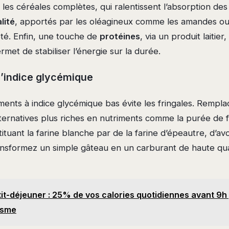
u les céréales complètes, qui ralentissent l’absorption des
lité
, apportés par les oléagineux comme les amandes ou 
iété. Enfin, une touche de
protéines
, via un produit laitie
met de stabiliser l’énergie sur la durée.
l’indice glycémique
liments à indice glycémique bas évite les fringales. Rempla
lternatives plus riches en nutriments comme la purée de f
ituant la farine blanche par de la farine d’épeautre, d’av
ransformez un simple gâteau en un carburant de haute qua
it-déjeuner : 25% de vos calories quotidiennes avant 9h
isme