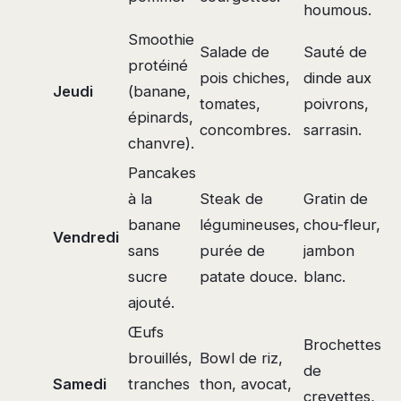
houmous.
Smoothie
Salade de
Sauté de
protéiné
pois chiches,
dinde aux
Jeudi
(banane,
tomates,
poivrons,
épinards,
concombres.
sarrasin.
chanvre).
Pancakes
à la
Steak de
Gratin de
banane
légumineuses,
chou-fleur,
Vendredi
sans
purée de
jambon
sucre
patate douce.
blanc.
ajouté.
Œufs
Brochettes
brouillés,
Bowl de riz,
de
Samedi
tranches
thon, avocat,
crevettes,