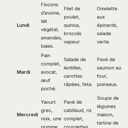
Flocons
Filet de
Omelette
d’avoine,
poulet,
aux
lait
Lundi
quinoa,
épinards,
végétal,
brocolis
salade
amandes,
vapeur.
verte.
baies.
Pain
Salade de
Pavé de
complet,
lentilles,
saumon au
Mardi
avocat,
carottes
four,
œuf
râpées, feta.
poireaux.
poché.
Soupe de
Yaourt
Pavé de
légumes
grec,
cabillaud, riz
Mercredi
maison,
noix, une
complet,
tartine de
pomme.
courgettes.