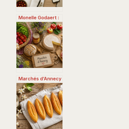
Monelle Godaert :
l’alliance du
marketing digital
et de la cuisine
familiale
Marchés d’Annecy
: 8 adresses pour
découvrir le
terroir savoyard
et éviter la foule