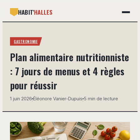
HABIT'
HALLES
GASTRONOMIE
GASTRONOMIE
BRICOLAGE
Plan alimentaire nutritionniste
DÉCO
: 7 jours de menus et 4 règles
IMMOBILIER
pour réussir
MAISON
1 juin 2026
Éléonore Vanier-Dupuis
5 min de lecture
·
·