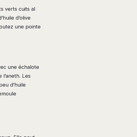
 verts cuits al
huile d’olive
ajoutez une pointe
avec une échalote
 l’aneth. Les
peu d’huile
semoule