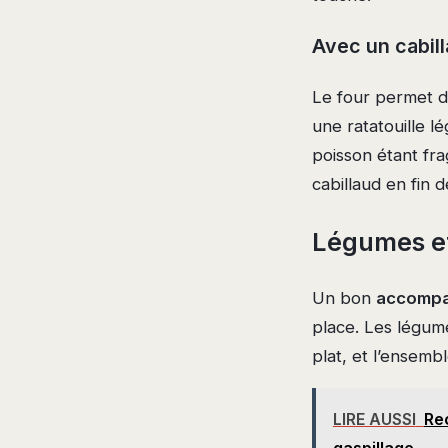
Avec un cabill
Le four permet d
une ratatouille l
poisson étant frag
cabillaud en fin 
Légumes et 
Un bon
accompa
place. Les légum
plat, et l’ensembl
LIRE AUSSI
Rec
gaspillage