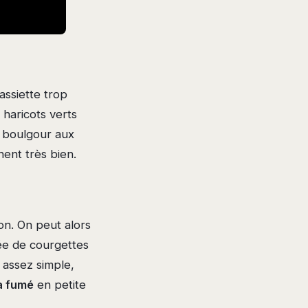
assiette trop
 haricots verts
u boulgour aux
ent très bien.
on. On peut alors
ée de courgettes
 assez simple,
a fumé
en petite