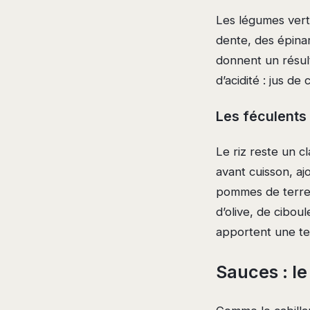
Les légumes verts
dente, des épinar
donnent un résulta
d’acidité : jus de
Les féculents 
Le riz reste un c
avant cuisson, aj
pommes de terre 
d’olive, de cibou
apportent une te
Sauces : le