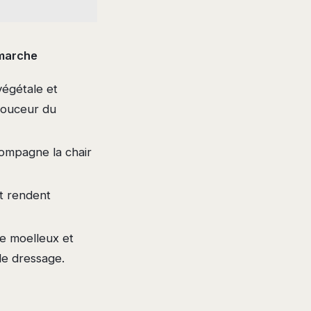
marche
végétale et
 douceur du
ompagne la chair
et rendent
te moelleux et
le dressage.