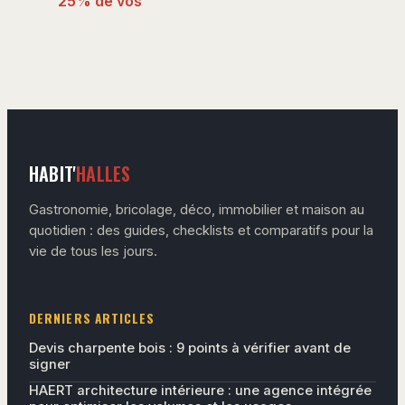
25% de vos
calories
quotidiennes
avant 9h pour
optimiser votre
métabolisme
HABIT'
HALLES
Gastronomie, bricolage, déco, immobilier et maison au
quotidien : des guides, checklists et comparatifs pour la
vie de tous les jours.
DERNIERS ARTICLES
Devis charpente bois : 9 points à vérifier avant de
signer
HAERT architecture intérieure : une agence intégrée