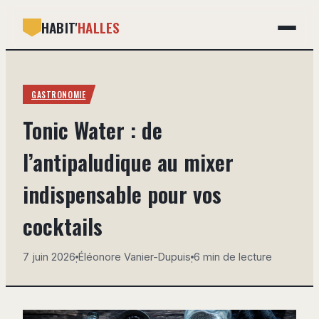
HABIT'
HALLES
GASTRONOMIE
GASTRONOMIE
BRICOLAGE
Tonic Water : de
DÉCO
l’antipaludique au mixer
IMMOBILIER
indispensable pour vos
MAISON
cocktails
7 juin 2026
Éléonore Vanier-Dupuis
6 min de lecture
·
·