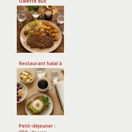
Galette aux
flocons d’avoine :
la recette saine,
simple et
personnalisable
Restaurant halal à
proximité : les clés
pour choisir une
adresse de
confiance
Petit-déjeuner :