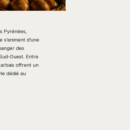
es Pyrénées,
le s’animent d’une
changer des
u Sud-Ouest. Entre
tarbais offrent un
yle dédié au