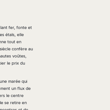
ant fer, fonte et
s étals, elle
nne tout en
 siècle confère au
autes voûtes,
er le prix du
 une marée qui
lement un flux de
ers le centre
le se retire en
rencontres et de