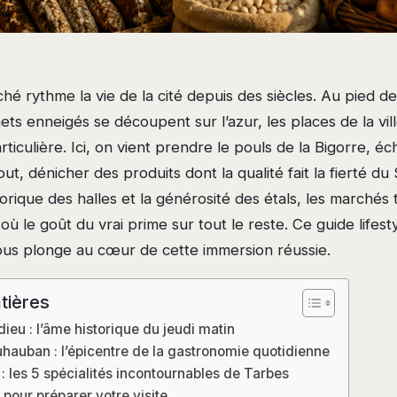
hé rythme la vie de la cité depuis des siècles. Au pied d
ts enneigés se découpent sur l’azur, les places de la vil
ticulière. Ici, on vient prendre le pouls de la Bigorre, é
out, dénicher des produits dont la qualité fait la fierté d
torique des halles et la générosité des étals, les marchés 
où le goût du vrai prime sur tout le reste. Ce guide lifest
us plonge au cœur de cette immersion réussie.
tières
ieu : l’âme historique du jeudi matin
uhauban : l’épicentre de la gastronomie quotidienne
 : les 5 spécialités incontournables de Tarbes
 pour préparer votre visite