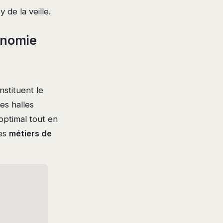
 de la veille.
onomie
stituent le
es halles
optimal tout en
les
métiers de