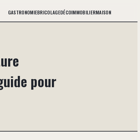
GASTRONOMIE
BRICOLAGE
DÉCO
IMMOBILIER
MAISON
ture
 guide pour