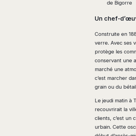
de Bigorre
Un chef-d’œuv
Construite en 188
verre. Avec ses va
protège les comm
conservant une aé
marché une atmos
c’est marcher dan
grain ou du bétail
Le jeudi matin à 
recouvrirait la v
clients, c’est un
urbain. Cette osc
début d’après-mid