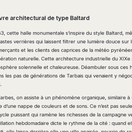
re architectural de type Baltard
3, cette halle monumentale s’inspire du style Baltard, mêl
stes verrières qui laissent filtrer une lumière douce sur le
erçants et les clients des caprices de la météo pyrénée
ration naturelle. Cette architecture industrielle du XIXe
phère solennelle et chaleureuse. Déambuler sous ces h
s les pas de générations de Tarbais qui venaient y négoci
.
Tarbes, on assiste à un phénomène organique, similaire à
ille d’une nappe de couleurs et de sons. Ce n’est pas seu
 cycle puissant qui ramène les richesses de la campagne v
illation hebdomadaire dicte le rythme de la cité : quand el
i, elle laisse derrière elle une ville apaisée, nourrie de 