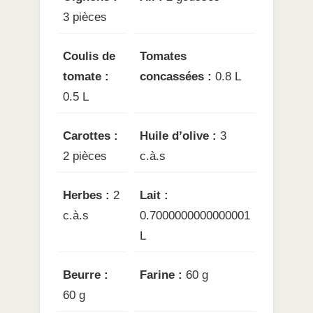
3 pièces
Coulis de
Tomates
tomate :
concassées :
0.8 L
0.5 L
Carottes :
Huile d’olive :
3
2 pièces
c.à.s
Herbes :
2
Lait :
c.à.s
0.7000000000000001
L
Beurre :
Farine :
60 g
60 g