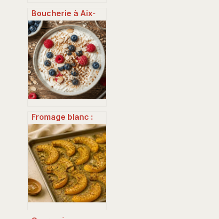
Boucherie à Aix-
les-Bains :
comment choisir
vos viandes,
charcuteries et
spécialités locales
?
Fromage blanc :
8g de protéines et
bienfaits digestifs
pour votre
équilibre quotidien