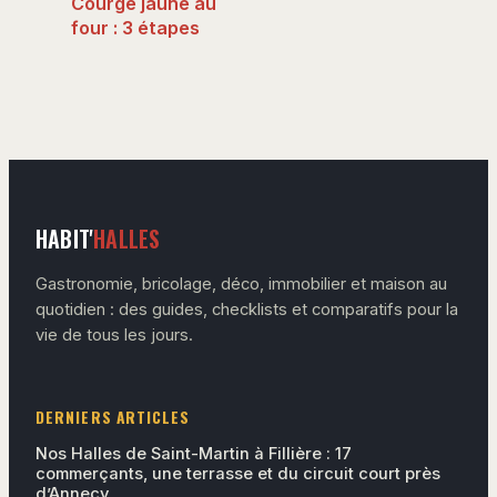
Courge jaune au
four : 3 étapes
pour un résultat
fondant et
croustillant
HABIT'
HALLES
Gastronomie, bricolage, déco, immobilier et maison au
quotidien : des guides, checklists et comparatifs pour la
vie de tous les jours.
DERNIERS ARTICLES
Nos Halles de Saint-Martin à Fillière : 17
commerçants, une terrasse et du circuit court près
d’Annecy