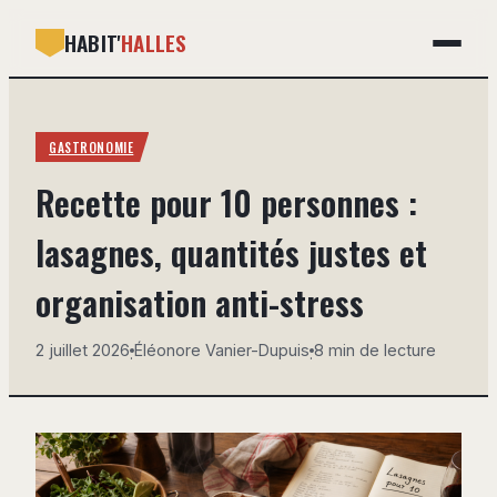
HABIT'
HALLES
GASTRONOMIE
GASTRONOMIE
BRICOLAGE
Recette pour 10 personnes :
DÉCO
lasagnes, quantités justes et
IMMOBILIER
organisation anti-stress
MAISON
2 juillet 2026
Éléonore Vanier-Dupuis
8 min de lecture
·
·