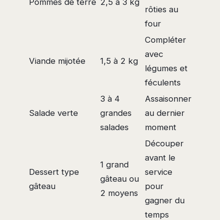
Pommes de terre
2,5 à 3 kg
rôties au
four
Compléter
avec
Viande mijotée
1,5 à 2 kg
légumes et
féculents
3 à 4
Assaisonner
Salade verte
grandes
au dernier
salades
moment
Découper
avant le
1 grand
Dessert type
service
gâteau ou
gâteau
pour
2 moyens
gagner du
temps