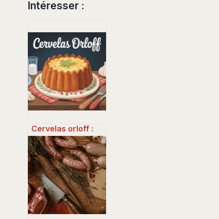
Intéresser :
Cervelas orloff :
recette
gourmande,
astuces de
cuisson et
variantes