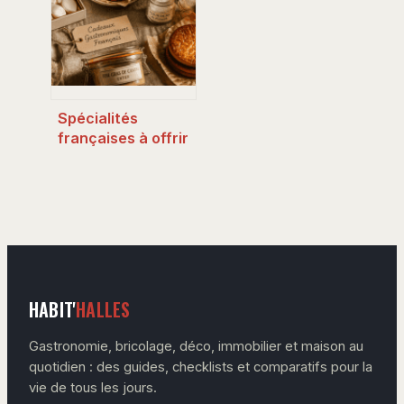
sucrées-salées et
conseils pour
éviter l’attente
Spécialités
françaises à offrir
: privilégier le
prestige des
grandes maisons
ou l’authenticité
des petits
producteurs ?
HABIT'
HALLES
Gastronomie, bricolage, déco, immobilier et maison au
quotidien : des guides, checklists et comparatifs pour la
vie de tous les jours.