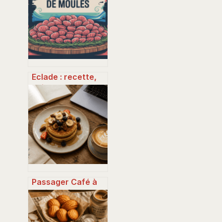
bien vendre
Eclade : recette,
cuisson et
conseils pour
réussir ce plat de
moules
Passager Café à
Paris : Guide du
brunch,
spécialités